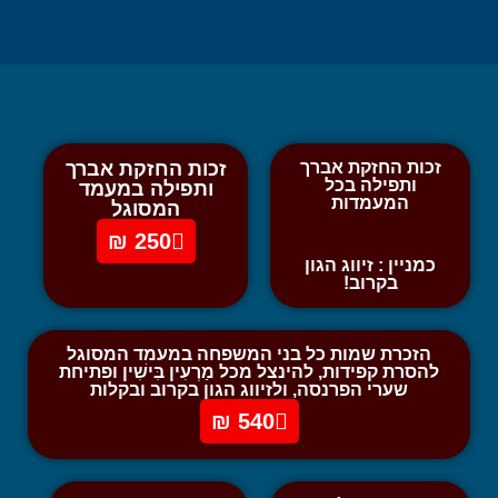
זכות החזקת אברך
זכות החזקת אברך
ותפילה בכל
ותפילה במעמד
המעמדות
המסוגל
250 ₪
כמניין : זיווג הגון
בקרוב!
הזכרת שמות כל בני המשפחה במעמד המסוגל
להסרת קפידות, להינצל מכל מַרְעִין בִּישִׁין ופתיחת
שערי הפרנסה, ולזיווג הגון בקרוב ובקלות
540 ₪